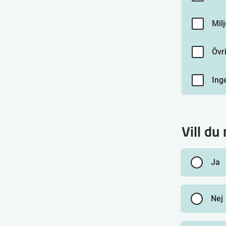
Mil
Övr
Ing
Vill du
Ja
Nej