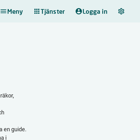
Meny
Tjänster
Logga in
 räkor,
ch
ra en guide.
a i