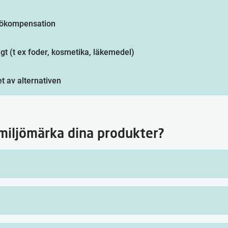
jökompensation
igt (t ex foder, kosmetika, läkemedel)
et av alternativen
 miljömärka dina produkter?