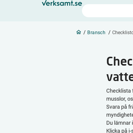
/
/
Bransch
Checklist
Check
vatt
Checklista f
musslor, os
Svara på fr
myndighete
Du lämnar i
Klicka på i