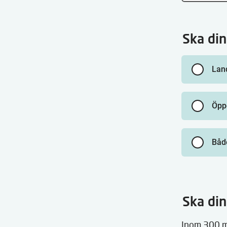
Ska din
Lan
Öpp
Båd
Ska din
Inom 300 me