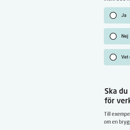
Ja
Nej
Vet 
Ska du 
för ve
Till exempe
om en bryg