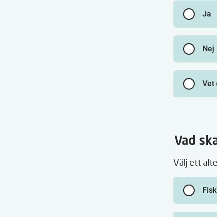
Ja
Nej
Vet 
Vad sk
Välj ett alt
Fisk