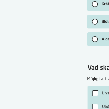
Kräf
Blöt
Alg
Vad ska
Möjligt att 
Liv
Utsä