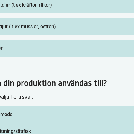
tdjur (t ex kräftor, räkor)
djur ( t ex musslor, ostron)
er
 din produktion användas till?
välja flera svar.
smedel
ttning/sättfisk