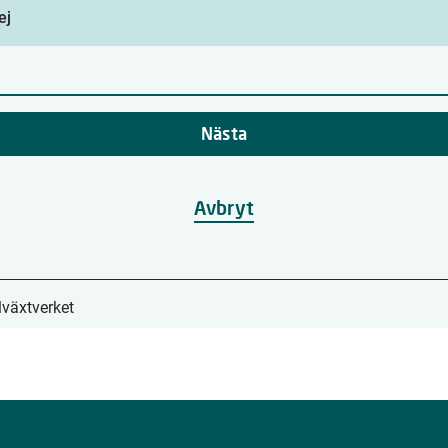
ej
Nästa
Avbryt
lväxtverket