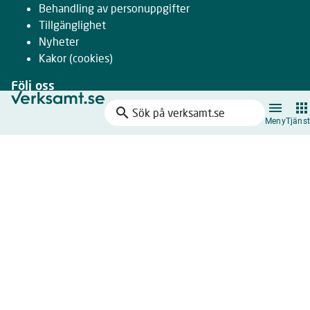
Behandling av personuppgifter
Tillgänglighet
Nyheter
Kakor
(cookies)
Följ oss
search
Facebook
Sök
Meny
Tjänst
Instagram
på
LinkedIn
verksamt.se
Youtube
Nyhetsbrev
Drivs gemensamt av