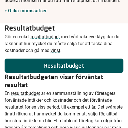
adderat momsen har du fått fram slutpriset ut till kunden.
Olika momssatser
Resultatbudget
Gör en enkel
resultatbudget
med vårt räkneverktyg där du
räknar ut hur mycket du måste sälja för att täcka dina
kostnader och gå med
vinst
.
Resultatbudget
Resultatbudgeten visar förväntat
resultat
En
resultatbudget
är en sammanställning av företagets
förväntade intäkter och kostnader och det förväntade
resultatet för en viss period, till exempel ett år. Det svåraste
är att räkna ut hur mycket du kommer att sälja för, alltså
hur stora intäkterna blir. Ett etablerat företag kan utgå från
tidigare års försäljning och göra vissa justeringar när man