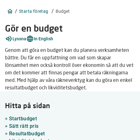
/
/
Starta företag
Budget
Gör en budget
Förklara
Lyssna
In English
ord
7
Genom att göra en budget kan du planera verksamheten
stycken
bättre. Du får en uppfattning om vad som skapar
lönsamhet men också kontroll över ekonomin så att du vet
om det kommer att finnas pengar att betala räkningarna
med. Med hjälp av våra räkneverktyg kan du göra en enkel
resultatbudget och likviditetsbudget.
Hitta på sidan
»
Startbudget
»
Sätt rätt pris
»
Resultatbudget