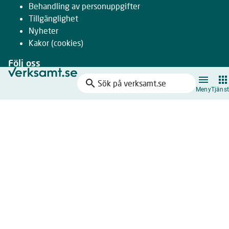
Behandling av personuppgifter
Tillgänglighet
Nyheter
Kakor
(cookies)
Följ oss
search
Facebook
Sök
Meny
Tjänst
Instagram
på
LinkedIn
verksamt.se
Youtube
Nyhetsbrev
Drivs gemensamt av