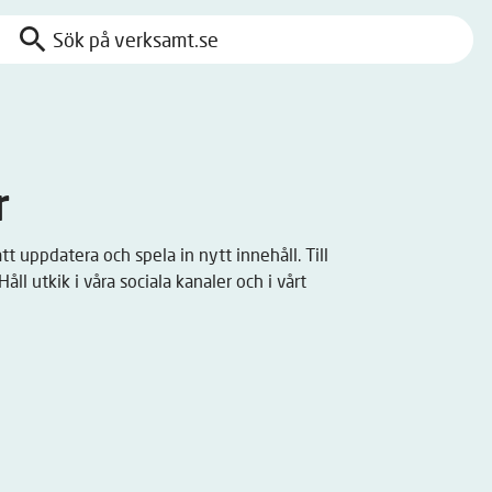
search
Sök
på
verksamt.se
r
t uppdatera och spela in nytt innehåll. Till
ll utkik i våra sociala kanaler och i vårt