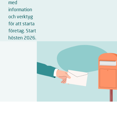
med
information
och verktyg
för att starta
företag. Start
hösten 2026.
Relaterat
innehåll