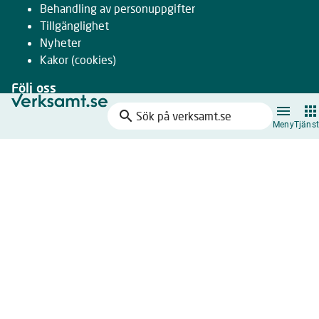
Behandling av personuppgifter
Tillgänglighet
Nyheter
Kakor
(cookies)
Följ oss
search
Facebook
Sök
Meny
Tjänst
Instagram
på
LinkedIn
verksamt.se
Youtube
Nyhetsbrev
Drivs gemensamt av