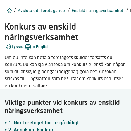
/
/
/
Avsluta ditt företagande
Enskild näringsverksamhet
Konkurs av enskild
näringsverksamhet
Förklara
Lyssna
In English
ord
12
Om du inte kan betala företagets skulder försätts du i
stycken
konkurs. Du kan själv ansöka om konkurs eller så kan någon
som du är skyldig pengar (borgenär) göra det. Ansökan
skickas till Tingsrätten som beslutar om konkurs och utser
en konkursförvaltare.
Viktiga punkter vid konkurs av enskild
näringsverksamhet
»
1. När företaget börjar gå dåligt
»
2. Ansök om konkurs