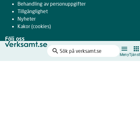
Behandling av personuppgifter
Tillgänglighet
Nyheter
Kakor
(cookies)
Följ oss
search
Facebook
Sök
Meny
Tjänst
Instagram
på
LinkedIn
verksamt.se
Youtube
Nyhetsbrev
Drivs gemensamt av