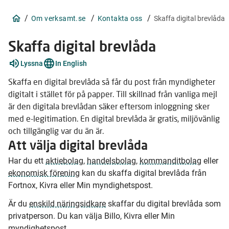
/
/
/
Om verksamt.se
Kontakta oss
Skaffa digital brevlåda
Skaffa digital brevlåda
Förklara
Lyssna
In English
ord
5
Skaffa en digital brevlåda så får du post från myndigheter
stycken
digitalt i stället för på papper. Till skillnad från vanliga mejl
är den digitala brevlådan säker eftersom inloggning sker
med e-legitimation. En digital brevlåda är gratis, miljövänlig
och tillgänglig var du än är.
Att välja digital brevlåda
Har du ett
aktiebolag
,
handelsbolag
,
kommanditbolag
eller
ekonomisk förening
kan du skaffa digital brevlåda från
Fortnox, Kivra eller Min myndighetspost.
Är du
enskild näringsidkare
skaffar du digital brevlåda som
privatperson. Du kan välja Billo, Kivra eller Min
myndighetspost.