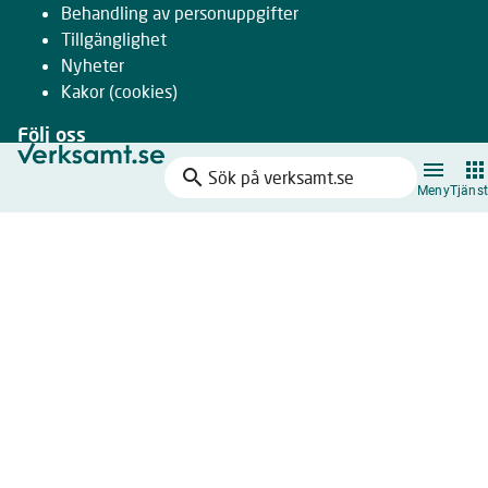
Behandling av personuppgifter
Tillgänglighet
Nyheter
Kakor
(cookies)
Följ oss
search
Facebook
Sök
Meny
Tjänst
Instagram
på
LinkedIn
verksamt.se
Youtube
Nyhetsbrev
Drivs gemensamt av