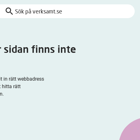
search
Sök
på
verksamt.se
r sidan finns inte
vit in rätt webbadress
hitta rätt
n.