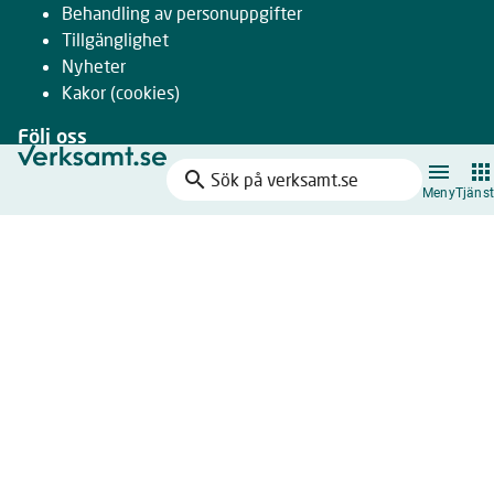
Behandling av personuppgifter
Tillgänglighet
Nyheter
Kakor
(cookies)
Följ oss
search
Facebook
Sök
Meny
Tjänst
Instagram
på
LinkedIn
verksamt.se
Youtube
Nyhetsbrev
Drivs gemensamt av