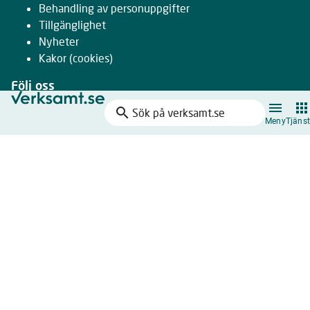
Behandling av personuppgifter
Tillgänglighet
Nyheter
Kakor
(cookies)
Följ oss
search
Facebook
Sök
Meny
Tjänst
Instagram
på
LinkedIn
verksamt.se
Youtube
Nyhetsbrev
Drivs gemensamt av