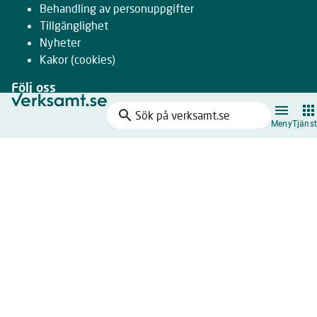
Behandling av personuppgifter
Tillgänglighet
Nyheter
Kakor
(cookies)
Följ oss
search
Facebook
Sök
Meny
Tjänst
Instagram
på
LinkedIn
verksamt.se
Youtube
Nyhetsbrev
Drivs gemensamt av