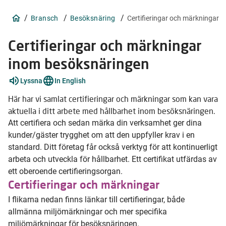
/
/
/
Bransch
Besöksnäring
Certifieringar och märkningar
Certifieringar och märkningar
inom besöksnäringen
Förklara
Lyssna
In English
ord
2
Här har vi samlat certifieringar och märkningar som kan vara
stycken
aktuella i ditt arbete med hållbarhet inom besöksnäringen.
Att certifiera och sedan märka din verksamhet ger dina
kunder/gäster trygghet om att den uppfyller krav i en
standard. Ditt företag får också verktyg för att kontinuerligt
arbeta och utveckla för hållbarhet. Ett certifikat utfärdas av
ett oberoende certifieringsorgan.
Certifieringar och märkningar
I flikarna nedan finns länkar till certifieringar, både
allmänna miljömärkningar och mer specifika
miljömärkningar för besöksnäringen.