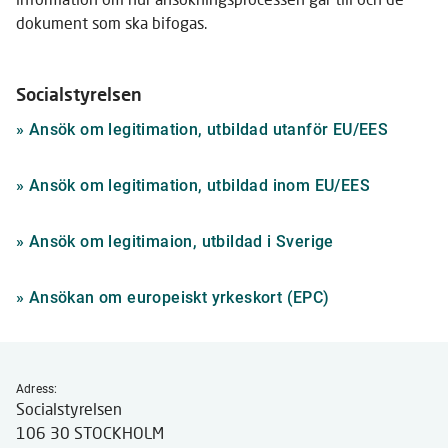
dokument som ska bifogas.
Socialstyrelsen
Länk
»
Ansök om legitimation, utbildad utanför EU/EES
till
annan
Länk
»
Ansök om legitimation, utbildad inom EU/EES
webbpla
till
annan
Länk
»
Ansök om legitimaion, utbildad i Sverige
webbplats
till
annan
Länk
»
Ansökan om europeiskt yrkeskort (EPC)
webbplats
till
annan
webbplats
Adress:
Socialstyrelsen
106 30 STOCKHOLM