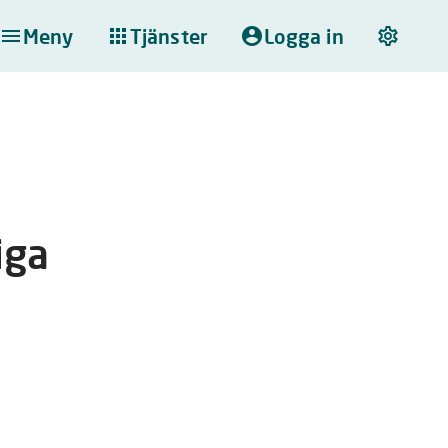
Meny
Tjänster
Logga in
iga