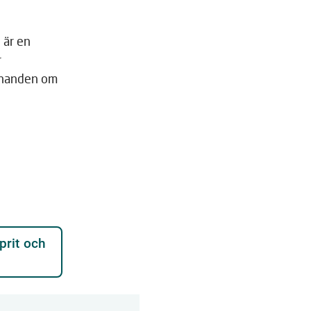
 är en
r
ännanden om
prit och