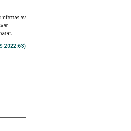
omfattas av
svar
parat.
S 2022:63)