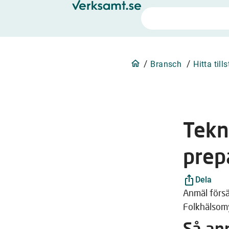
/
/
Bransch
Hitta till
Tekn
prep
Dela
Anmäl försäl
Folkhälsom
Så an