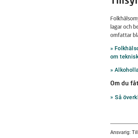
Folkhälsom
lagar och 
omfattar bl
»
Folkhäls
om teknisk
»
Alkoholl
Om du fåt
Så överk
Ansvarig: Til