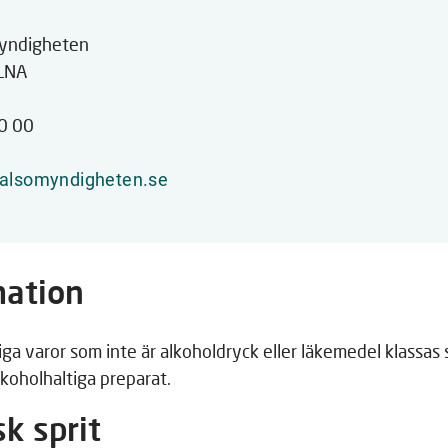
webbplats
yndigheten
LNA
0 00
halsomyndigheten.se
mation
iga varor som inte är alkoholdryck eller läkemedel klassas
alkoholhaltiga preparat.
sk sprit