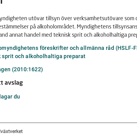
yndigheten utövar tillsyn över verksamhetsutövare som 
bestämmelser på alkoholområdet. Myndighetens tillsynsan
and annat handel med teknisk sprit och alkoholhaltiga pre
omyndighetens föreskrifter och allmänna råd (HSLF-F
Länk
 sprit och alkoholhaltiga preparat
till
Länk
agen (2010:1622)
annan
till
webbplats
t avslag
annan
webbplats
lagar du
lväxtverket