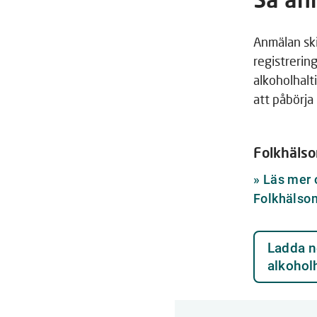
Anmälan ski
registrerin
alkoholhal
att påbörja
Folkhäls
»
Läs mer 
Folkhälso
Ladda n
alkoholh