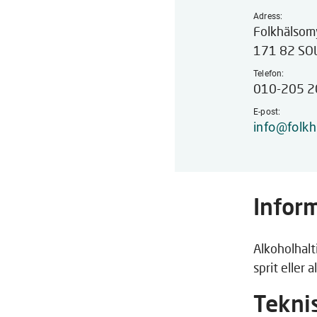
Adress:
Folkhälsom
171 82 SO
Telefon:
010-205 2
E-post:
info@folk
Infor
Alkoholhalt
sprit eller 
Tekni