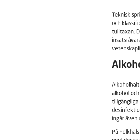
Teknisk sp
och klassi
tulltaxan. 
insatsråvar
vetenskapl
Alkoh
Alkoholhalt
alkohol och
tillgänglig
desinfektio
ingår även 
På Folkhäls