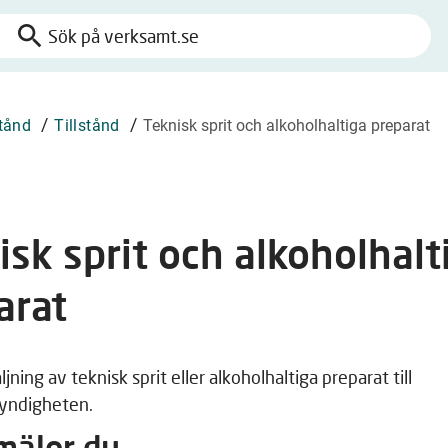
search
Sök
på
verksamt.se
/
/
stånd
Tillstånd
Teknisk sprit och alkoholhaltiga preparat
isk sprit och alkoholhalt
arat
jning av teknisk sprit eller alkoholhaltiga preparat till
yndigheten.
mäler du