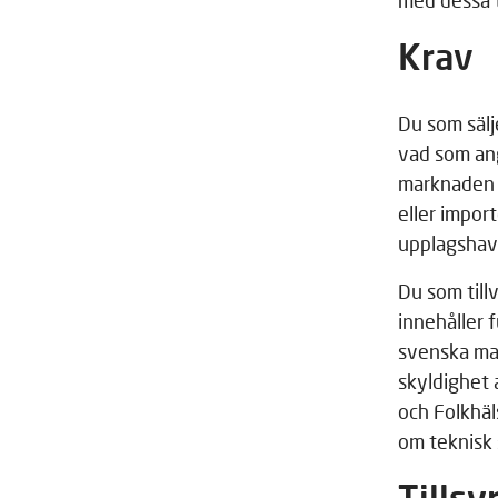
med dessa t
Krav
Du som sälj
vad som an
marknaden s
eller impor
upplagshav
Du som tillv
innehåller 
svenska mar
skyldighet 
och Folkhä
om teknisk 
Tills