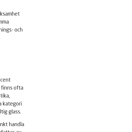
erksamhet
amma
nings- och
ocent
 finns ofta
tika,
a kategori
tig glass.
änkt handla