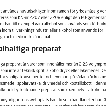
rit används huvudsakligen inom ramen för yrkesmässig v
ficeras som KN-nr 2207 eller 2208 enligt den EU-gemens
Det kan till exempel vara alkohol som används som förbruk
a inom tillverkningsindustri eller alkohol som används för
iga och medicinska ändamål.
olhaltiga preparat
iga preparat är varor som innehåller mer än 2,25 volympr
 som inte är teknisk sprit, alkoholdryck eller läkemedel. De
a för vanliga konsumenter och exempel på sådana är kosme
nsmedel, spolarvätska, drivmedel och kosttillskott. I denn
alkoholdrycksliknande preparat som exempelvis alkoholhal
omyndighetens webbplats kan du som handlar eller har t