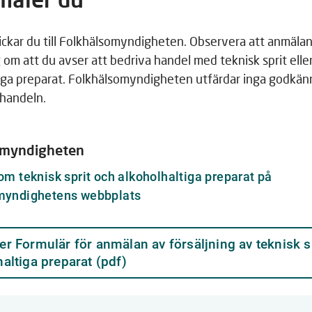
ckar du till Folkhälsomyndigheten. Observera att anmälan
g om att du avser att bedriva handel med teknisk sprit elle
tiga preparat. Folkhälsomyndigheten utfärdar inga godk
 handeln.
omyndigheten
om teknisk sprit och alkoholhaltiga preparat på
Länk
myndighetens webbplats
till
annan
er Formulär för anmälan av försäljning av teknisk s
webbplats
Länk
altiga preparat (pdf)
till
annan