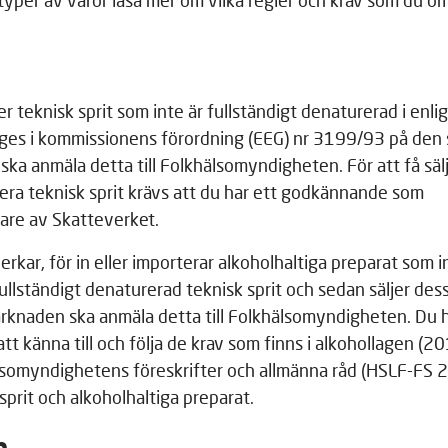
yper av varor läsa mer om vilka regler och krav som du o
er teknisk sprit som inte är fullständigt denaturerad i enl
ges i kommissionens förordning (EEG) nr 3199/93 på den
ka anmäla detta till Folkhälsomyndigheten. För att få sälja
tera teknisk sprit krävs att du har ett godkännande som
are av Skatteverket.
erkar, för in eller importerar alkoholhaltiga preparat som i
fullständigt denaturerad teknisk sprit och sedan säljer des
knaden ska anmäla detta till Folkhälsomyndigheten. Du ha
att känna till och följa de krav som finns i alkohollagen (
lsomyndighetens föreskrifter och allmänna råd (HSLF-FS 
sprit och alkoholhaltiga preparat.
yn