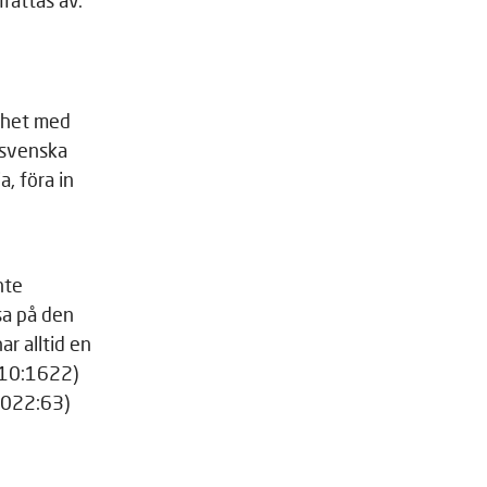
mfattas av.
ighet med
 svenska
, föra in
nte
sa på den
r alltid en
2010:1622)
2022:63)