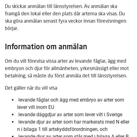
Du skickar anmälan till länsstyrelsen. Av anmälan ska
framgå den lokal eller den plats där arterna ska visas. Du
ska göra anmälan senast fyra veckor innan förevisningen
börjar.
Information om anmälan
Om du vill förevisa vissa arter av levande fåglar, ägg med
embryon och djur för allmänheten, yrkesmässigt eller mot
betalning, så måste du först anmäla det till länsstyrelsen.
Det gäller när du vill visa
levande fåglar och ägg med embryo av arter som
lever vilt inom EU
levande däggdjur av arter som lever vilt i Sverige
levande djur av arter som har markerats med N eller
n i bilaga 1 till artskyddsförordningen, och
levande djur av arter som står med i bilaga A eller B