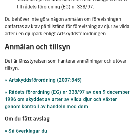
till rådets förordning (EG) nr 338/97.
Du behöver inte göra någon anmälan om förevisningen
omfattas av krav på tillstånd för förevisning av djur av vilda
arter i en djurpark enligt Artskyddsförordningen.
Anmälan och tillsyn
Det är länsstyrelsen som hanterar anmälningar och utövar
tillsyn.
Länk
»
Artskyddsförordning (2007:845)
till
»
Rådets förordning (EG) nr 338/97 av den 9 december
annan
1996 om skyddet av arter av vilda djur och växter
webbplats
Länk
genom kontroll av handeln med dem
till
Om du fått avslag
annan
webbplats
Så överklagar du