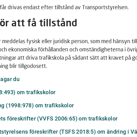
 får drivas endast efter tillstånd av Transportstyrelsen.
ör att få tillstånd
r meddelas fysisk eller juridisk person, som med hänsyn till
 och ekonomiska förhållanden och omständigheterna i övr
tningar att driva trafikskola på sådant sätt att kravet på g
ing blir tillgodosett.
Länk
lagar du
till
Länk
8:493) om trafikskolor
annan
till
webbplats
Länk
ng (1998:978) om trafikskolor
annan
till
webbplats
Länk
ts föreskrifter (VVFS 2006:65) om trafikskolor
annan
till
webbplats
tstyrelsens föreskrifter (TSFS 2018:5) om ändring i V
annan