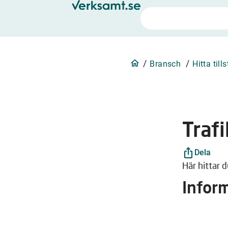
/
/
Bransch
Hitta till
Traf
Dela
Här hittar d
Infor