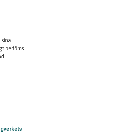
 sina
igt bedöms
od
ägverkets