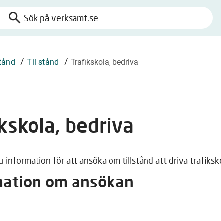
search
Sök
på
verksamt.se
/
/
stånd
Tillstånd
Trafikskola, bedriva
ikskola, bedriva
u information för att ansöka om tillstånd att driva trafiksk
mation om ansökan