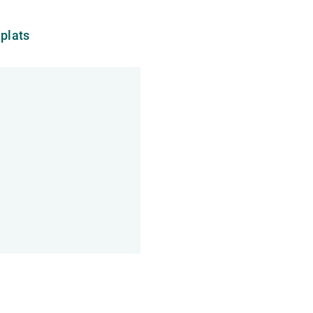
Länk
plats
till
annan
webbplats