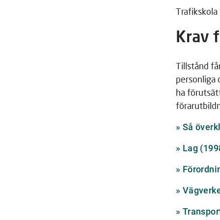
Trafikskola
Krav f
Tillstånd få
personliga
ha förutsät
förarutbildn
»
Så överk
»
Lag (199
»
Förordni
»
Vägverke
»
Transpor