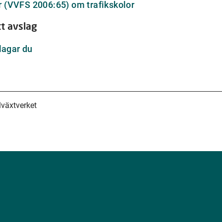
Länk
er (VVFS 2006:65) om trafikskolor
webbpl
till
t avslag
annan
webbplats
lagar du
lväxtverket