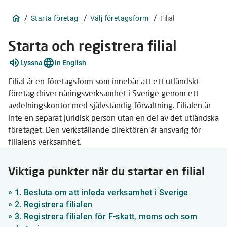
/
/
/
Starta företag
Välj företagsform
Filial
Starta och registrera filial
Förklara
Lyssna
In English
ord
17
Filial är en företagsform som innebär att ett utländskt
stycken
företag driver näringsverksamhet i Sverige genom ett
avdelningskontor med självständig förvaltning. Filialen är
inte en separat juridisk person utan en del av det utländska
företaget. Den verkställande direktören är ansvarig för
filialens verksamhet.
Viktiga punkter när du startar en filial
»
1. Besluta om att inleda verksamhet i Sverige
»
2. Registrera filialen
»
3. Registrera filialen för F-skatt, moms och som