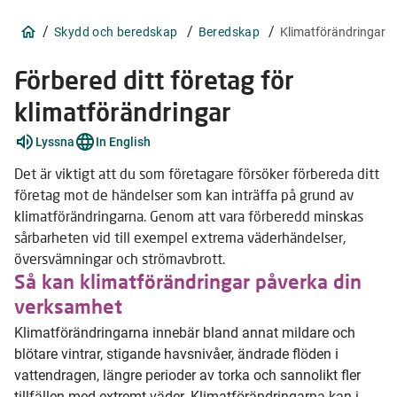
/
/
/
Skydd och beredskap
Beredskap
Klimatförändringar
Förbered ditt företag för
klimatförändringar
Förklara
Lyssna
In English
ord
3
Det är viktigt att du som företagare försöker förbereda ditt
stycken
företag mot de händelser som kan inträffa på grund av
klimatförändringarna. Genom att vara förberedd minskas
sårbarheten vid till exempel extrema väderhändelser,
översvämningar och strömavbrott.
Så kan klimatförändringar påverka din
verksamhet
Klimatförändringarna innebär bland annat mildare och
blötare vintrar, stigande havsnivåer, ändrade flöden i
vattendragen, längre perioder av torka och sannolikt fler
tillfällen med extremt väder. Klimatförändringarna kan i