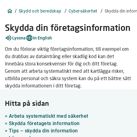
/
/
/
Skydd och beredskap
Cybersäkerhet
Skydda din infor
Skydda din företagsinformation
Förklara
Lyssna
In English
ord
3
Om du förlorar viktig företagsinformation, till exempel om
stycken
du drabbas av dataintrång eller skadlig kod kan det
innebära stora konsekvenser för dig och ditt företag.
Genom att arbeta systematiskt med att kartlägga risker,
utbilda personal och säkra system kan du på ett bättre sätt
skydda informationen i ditt företag.
Hitta på sidan
»
Arbeta systematiskt med säkerhet
»
Skydda företagets information
»
Tips – skydda din information