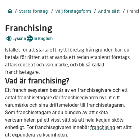
/
/
/
/
Starta företag
Välj företagsform
Andra sätt
Franc
Franchising
Förklara
Lyssna
In English
ord
4
Istället för att starta ett nytt företag från grunden kan du
stycken
betala för rätten att använda ett redan etablerat företags
affärskoncept och varumärke, och bli så kallad
franchisetagare.
Vad är franchising?
Ett franchisesystem består av en franchisegivare och ett
antal franchisetagare där franchisegivaren hyr ut sitt
varumärke
och sina driftsmetoder till franchisetagaren.
Som franchisetagare är du bunden av att sköta
verksamheten på ett visst sätt så att hela kedjan sköts
enhetligt. För franchisegivaren innebär
franchising
ett sätt
att expandera verksamheten.