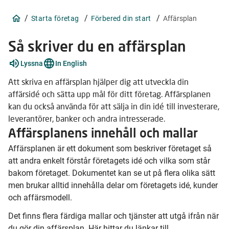
/
/
/
Starta företag
Förbered din start
Affärsplan
Så skriver du en affärsplan
Förklara
Lyssna
In English
ord
3
Att skriva en affärsplan hjälper dig att utveckla din
stycken
affärsidé och sätta upp mål för ditt företag. Affärsplanen
kan du också använda för att sälja in din idé till investerare,
leverantörer, banker och andra intresserade.
Affärsplanens innehåll och mallar
Affärsplanen är ett dokument som beskriver företaget så
att andra enkelt förstår företagets idé och vilka som står
bakom företaget. Dokumentet kan se ut på flera olika sätt
men brukar alltid innehålla delar om företagets idé, kunder
och affärsmodell.
Det finns flera färdiga mallar och tjänster att utgå ifrån när
du gör din
affärsplan
. Här hittar du länkar till