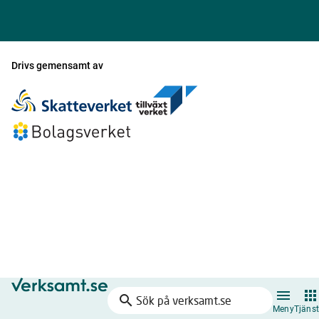
Drivs gemensamt av
search
Sök
Meny
Tjänst