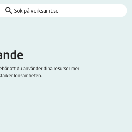
search
Sök
på
verksamt.se
gande
nnebär att du använder dina resurser mer
 stärker lönsamheten.