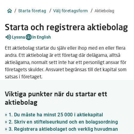
/
/
/
Starta företag
Välj företagsform
Aktiebolag
Starta och registrera aktiebolag
Förklara
Lyssna
In English
ord
23
Ett aktiebolag startar du själv eller ihop med en eller flera
stycken
andra. Ett aktiebolag är ett företag där delägarna, alltså
aktieägarna, normalt sett inte har ett personligt ansvar för
företagets skulder. Ansvaret begränsas till det kapital som
satsas i företaget.
Viktiga punkter när du startar ett
aktiebolag
»
1. Du måste ha minst 25 000 i aktiekapital
»
2. Skriv en stiftelseurkund och en bolagsordning
»
3. Registrera aktiebolaget och verklig huvudman