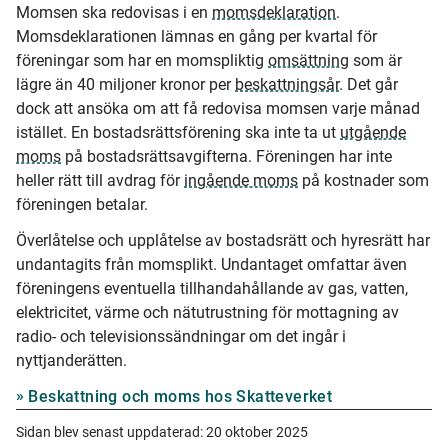
Momsen ska redovisas i en
momsdeklaration
.
Momsdeklarationen lämnas en gång per kvartal för
föreningar som har en momspliktig
omsättning
som är
lägre än 40 miljoner kronor per
beskattningsår
. Det går
dock att ansöka om att få redovisa momsen varje månad
istället. En bostadsrättsförening ska inte ta ut
utgående
moms
på bostadsrättsavgifterna. Föreningen har inte
heller rätt till avdrag för
ingående moms
på kostnader som
föreningen betalar.
Överlåtelse och upplåtelse av bostadsrätt och hyresrätt har
undantagits från momsplikt. Undantaget omfattar även
föreningens eventuella tillhandahållande av gas, vatten,
elektricitet, värme och nätutrustning för mottagning av
radio- och televisionssändningar om det ingår i
nyttjanderätten.
Beskattning och moms hos Skatteverket
Sidan blev senast uppdaterad:
20 oktober 2025