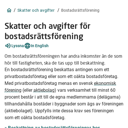
/
/
Skatter och avgifter
Bostadsrättsförening
Skatter och avgifter för
bostadsrättsförening
Förklara
Lyssna
In English
ord
10
Om bostadsrättsföreningen har andra inkomster än de som
stycken
hör till fastigheten, ska de tas upp till beskattning.
En bostadsrättsförening beskattas antingen som ett
privatbostadsföretag eller som ett oäkta bostadsföretag.
Med privatbostadsföretag menas en svensk
ekonomisk
förening
(eller
aktiebolag
) vars verksamhet till minst 60
procent består i att till de egna medlemmarna (delägarna)
tillhandahålla bostäder i byggnader som ägs av föreningen
(aktiebolaget). Uppfylls inte dessa krav ses föreningen
som ett oäkta bostadsföretag.
Beskattning av bostadsrättsföreningar hos