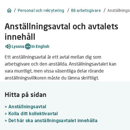
/
/
/
Personal och rekrytering
Bli arbetsgivare
Anställnings
Anställningsavtal och avtalets
innehåll
Förklara
Lyssna
In English
ord
7
Ett anställningsavtal är ett avtal mellan dig som
stycken
arbetsgivare och den anställda. Anställningsavtalet kan
vara muntligt, men vissa väsentliga delar rörande
anställningsvillkoren måste du lämna skriftligt.
Hitta på sidan
»
Anställningsavtal
»
Kolla ditt kollektivavtal
»
Det här ska anställningsavtalet innehålla