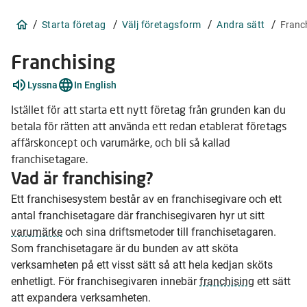
/
/
/
/
Starta företag
Välj företagsform
Andra sätt
Franc
Franchising
Förklara
Lyssna
In English
ord
4
Istället för att starta ett nytt företag från grunden kan du
stycken
betala för rätten att använda ett redan etablerat företags
affärskoncept och varumärke, och bli så kallad
franchisetagare.
Vad är franchising?
Ett franchisesystem består av en franchisegivare och ett
antal franchisetagare där franchisegivaren hyr ut sitt
varumärke
och sina driftsmetoder till franchisetagaren.
Som franchisetagare är du bunden av att sköta
verksamheten på ett visst sätt så att hela kedjan sköts
enhetligt. För franchisegivaren innebär
franchising
ett sätt
att expandera verksamheten.